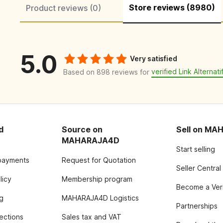
Store reviews (8980)
Product reviews (0)
5.0
Very satisfied
verified Link Alternati
Based on 898 reviews for
d
Source on
Sell on M
MAHARAJA4D
Start selling
payments
Request for Quotation
Seller Central
licy
Membership program
Become a Veri
g
MAHARAJA4D Logistics
Partnerships
tections
Sales tax and VAT