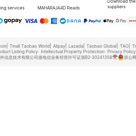
Download the
suppliers
ing services
MAHARAJA4D Reads
com
Tmall Taobao World
Alipay
Lazada
Taobao Global
TAO
T
oduct Listing Policy
Intellectual Property Protection
Privacy Policy
巴巴外信息技术有限公司
值电信业务经营许可证浙B2-20241358
浙公网