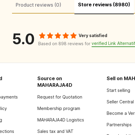
Store reviews (8980)
Product reviews (0)
5.0
Very satisfied
verified Link Alternati
Based on 898 reviews for
d
Source on
Sell on M
MAHARAJA4D
Start selling
payments
Request for Quotation
Seller Central
licy
Membership program
Become a Veri
g
MAHARAJA4D Logistics
Partnerships
tections
Sales tax and VAT