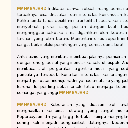
MAHARAJA4D
Indikator bahwa sebuah ruang permain
terbaiknya bisa dirasakan dari intensitas kemunculan ko
Ketika tanda-tanda positif ini mulai terlihat secara konsi
menyelimuti pikiran sang pemain dengan kuat. Ra
menghinggapi seketika sirna digantikan oleh kebera
taruhan yang lebih berani. Momentum emas seperti ini
sangat baik melalui perhitungan yang cermat dan akurat.
Antusiasme yang membara membuat jalannya permainan 
dengan energi positif yang menular ke seluruh aspek. A
membaca arah pergerakan algoritma mesin yang sed
puncaknya tersebut. Kenaikan intensitas kemenangan
menjadi jembatan menuju hadirnya hadiah utama yang jauh 
karena itu penting sekali untuk tetap menjaga kejern
semangat yang tinggi
MAHARAJA4D
.
MAHARAJA4D
Keberanian yang didasari oleh ana
menghasilkan kombinasi strategi yang sangat memat
Kepercayaan diri yang tinggi terbukti mampu menyingkir
sering kali menjadi penghambat datangnya keberun