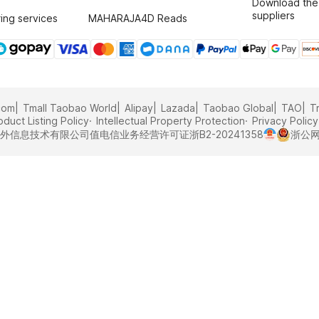
Download the
suppliers
ing services
MAHARAJA4D Reads
com
Tmall Taobao World
Alipay
Lazada
Taobao Global
TAO
T
oduct Listing Policy
Intellectual Property Protection
Privacy Policy
巴巴外信息技术有限公司
值电信业务经营许可证浙B2-20241358
浙公网