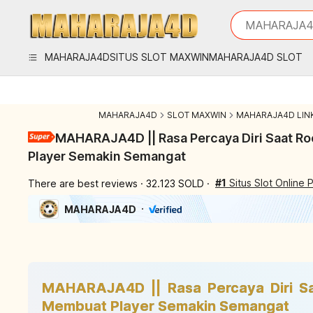
iphones 16
What are you
MAHARAJA4
torras phone
samsung not
MAHARAJA4D
SITUS SLOT MAXWIN
MAHARAJA4D SLOT
iphones 15 p
MAHARAJA4D
SLOT MAXWIN
MAHARAJA4D LINK
MAHARAJA4D || Rasa Percaya Diri Saat R
Player Semakin Semangat
#1
Situs Slot Online 
There are best reviews
32.123 SOLD
MAHARAJA4D

Previous slide
Next slide
MAHARAJA4D || Rasa Percaya Diri S
Membuat Player Semakin Semangat