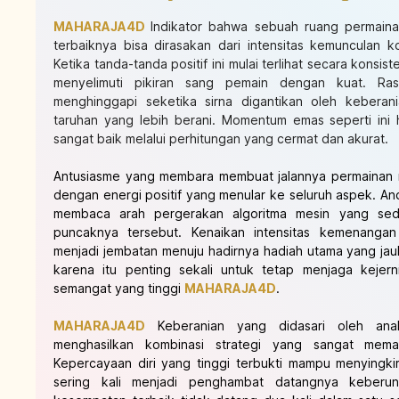
MAHARAJA4D
Indikator bahwa sebuah ruang permain
terbaiknya bisa dirasakan dari intensitas kemunculan ko
Ketika tanda-tanda positif ini mulai terlihat secara konsi
menyelimuti pikiran sang pemain dengan kuat. Ra
menghinggapi seketika sirna digantikan oleh kebera
taruhan yang lebih berani. Momentum emas seperti ini
sangat baik melalui perhitungan yang cermat dan akurat.
Antusiasme yang membara membuat jalannya permainan 
dengan energi positif yang menular ke seluruh aspek. A
membaca arah pergerakan algoritma mesin yang sed
puncaknya tersebut. Kenaikan intensitas kemenangan
menjadi jembatan menuju hadirnya hadiah utama yang jauh 
karena itu penting sekali untuk tetap menjaga kejern
semangat yang tinggi
MAHARAJA4D
.
MAHARAJA4D
Keberanian yang didasari oleh ana
menghasilkan kombinasi strategi yang sangat memat
Kepercayaan diri yang tinggi terbukti mampu menyingkir
sering kali menjadi penghambat datangnya keberun